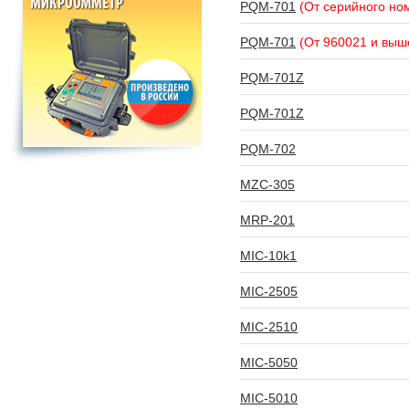
PQM-701
(От серийного но
PQM-701
(От 960021 и выш
PQM-701Z
PQM-701Z
PQM-702
MZC-305
MRP-201
MIC-10k1
MIC-2505
MIC-2510
MIC-5050
MIC-5010