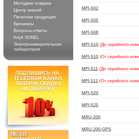
Методики поверки
MPI-502
Центр знаний
Печатная продукция
MPI-505
Брошюры
Вопросы-ответы
MPI-508
Клуб SONEL
Электроизмерительная
MPI-510
(До серийного ном
лаборатория
MPI-510
(От серийного ном
MPI-511
(До серийного ном
MPI-511
(От серийного ном
MPI-520
MPI-525
MRU-200
MRU-200-GPS