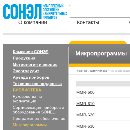
О компании
Контакты
Компания СОНЭЛ
Микропрограммы
Продукция
Метрология и сервис
Энергоаудит
Главная
//
Библиотека
// Микропрогр
Аренда приборов
Техническая поддержка
БИБЛИОТЕКА
MMR-600
Руководства по
экслуатации
MMR-610
Сертификация приборов и
оборудования SONEL
MMR-620
Программное обеспечение
Микропрограммы
MMR-630