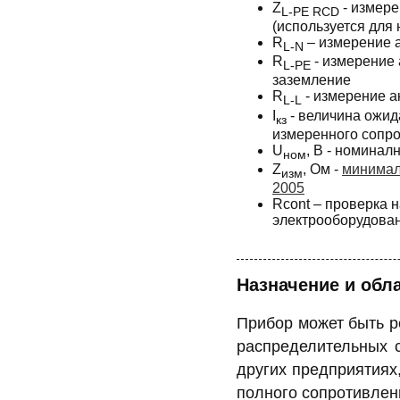
Z
- измере
L-PE RCD
(используется для
R
– измерение 
L-N
R
- измерение
L-PE
заземление
R
- измерение а
L-L
I
- величина ожид
кз
измеренного сопр
U
, В - номинал
ном
Z
, Ом -
минимал
изм
2005
Rcont – проверка 
электрооборудован
Назначение и обл
Прибор может быть р
распределительных 
других предприятиях
полного сопротивлен