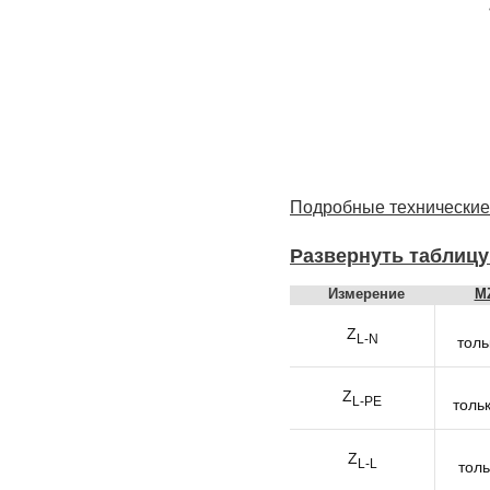
Подробные технические
Развернуть таблицу
Измерение
M
Z
L-N
толь
Z
L-PE
толь
Z
L-L
толь