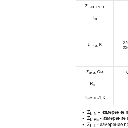
Z
L-PE RCD
I
кз
22
U
, В
ном
23
Z
, Ом
изм
R
cont
Память/ПК
Z
– измерение п
L-N
Z
- измерение 
L-PE
Z
- измерение п
L-L