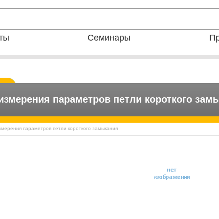
ты
Семинары
Пр
измерения параметров петли короткого зам
 измерения параметров петли короткого замыкания