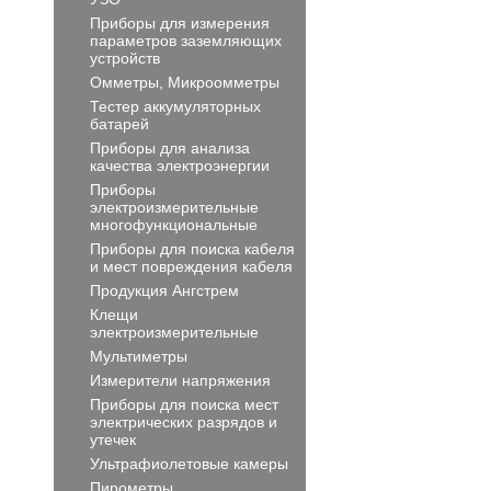
Приборы для измерения
параметров заземляющих
устройств
Омметры, Микроомметры
Тестер аккумуляторных
батарей
Приборы для анализа
качества электроэнергии
Приборы
электроизмерительные
многофункциональные
Приборы для поиска кабеля
и мест повреждения кабеля
Продукция Ангстрем
Клещи
электроизмерительные
Мультиметры
Измерители напряжения
Приборы для поиска мест
электрических разрядов и
утечек
Ультрафиолетовые камеры
Пирометры