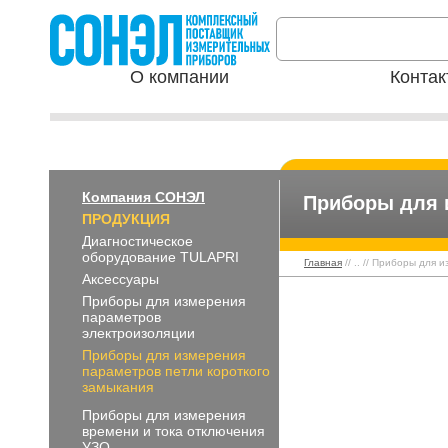
О компании
Контак
Компания СОНЭЛ
Приборы для 
ПРОДУКЦИЯ
Диагностическое
оборудование TULAPRI
Главная
// .. // Приборы для
Аксессуары
Приборы для измерения
параметров
электроизоляции
Приборы для измерения
параметров петли короткого
замыкания
Приборы для измерения
времени и тока отключения
УЗО