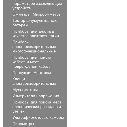
параметров заземляющих
устройств
Омметры, Микроомметры
Тестер аккумуляторных
батарей
Приборы для анализа
качества электроэнергии
Приборы
электроизмерительные
многофункциональные
Приборы для поиска
кабеля и мест
повреждения кабеля
Продукция Ангстрем
Клещи
электроизмерительные
Мультиметры
Измерители напряжения
Приборы для поиска мест
электрических разрядов и
утечек
Ультрафиолетовые камеры
Пирометры