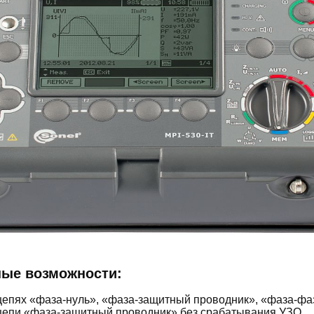
ые возможности:
цепях «фаза-нуль», «фаза-защитный проводник», «фаза-фа
цепи «фаза-защитный проводник» без срабатывания УЗО