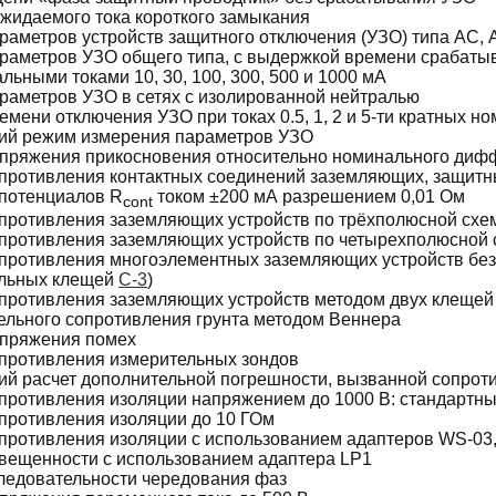
жидаемого тока короткого замыкания
аметров устройств защитного отключения (УЗО) типа АС, А,
раметров УЗО общего типа, с выдержкой времени срабатыва
ьными токами 10, 30, 100, 300, 500 и 1000 мА
раметров УЗО в сетях с изолированной нейтралью
емени отключения УЗО при токах 0.5, 1, 2 и 5-ти кратных
ий режим измерения параметров УЗО
пряжения прикосновения относительно номинального диф
противления контактных соединений заземляющих, защитн
потенциалов R
током ±200 мА разрешением 0,01 Ом
cont
противления заземляющих устройств по трёхполюсной схем
противления заземляющих устройств по четырехполюсной с
противления многоэлементных заземляющих устройств без
ельных клещей
С-3
)
противления заземляющих устройств методом двух клещей 
ельного сопротивления грунта методом Веннера
апряжения помех
противления измерительных зондов
ий расчет дополнительной погрешности, вызванной сопрот
противления изоляции напряжением до 1000 В: стандартные 
противления изоляции до 10 ГОм
противления изоляции с использованием адаптеров WS-03,
вещенности с использованием адаптера LP1
ледовательности чередования фаз