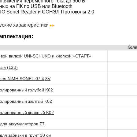
пряжения переменного тока до 500 В.
ных на ПК по USB или Bluetooth
ПО Sonel Reader и СОНЭЛ Протоколы 2.0
еские характеристики
мплектация:
Коли
евой вилкой UNI-SCHUKO и кнопкой «СТАРТ»
ый (12В)
рея NiMH SONEL-07 4,8V
олированный голубой K02
золированный жёлтый K02
золированный красный K02
 для аккумуляторов Z7
ля забивки в грунт 30 см