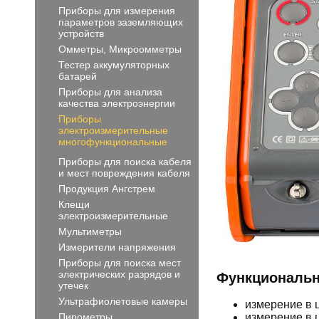
Приборы для измерения
параметров заземляющих
устройств
Омметры, Микроомметры
Тестер аккумуляторных
батарей
Приборы для анализа
качества электроэнергии
Приборы
электроизмерительные
многофункциональные
Приборы для поиска кабеля
и мест повреждения кабеля
Продукция Ангстрем
Клещи
электроизмерительные
Мультиметры
Измерители напряжения
Приборы для поиска мест
электрических разрядов и
Функциональн
утечек
Ультрафиолетовые камеры
измерение в 
измерение в 
Пирометры