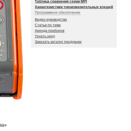
Таблица сравнения серии MPI
Методика поверки
Характеристики токоизмерительных клещей
Методика выполнения измерения
Программное обеспечение
Sonel Reader
Видео-руководство
СОНЭЛ ПРОТОКОЛЫ 2.0
Статьи по теме
Аренда приборов
Узнать цену
Заказать каталог продукции
за»