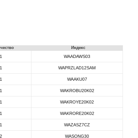
чество
Индекс
1
WAADAWS03
1
WAPRZLAD12SAM
1
WAAKU07
1
WAKROBU20K02
1
WAKROYE20K02
1
WAKRORE20K02
1
WAZASZ7CZ
2
WASONG30