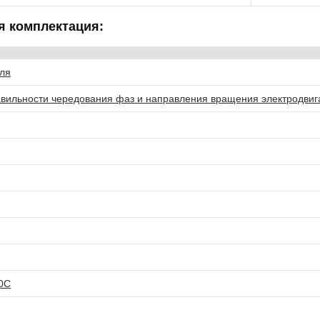
я комплектация:
ля
авильности чередования фаз и направления вращения электродвиг
0C