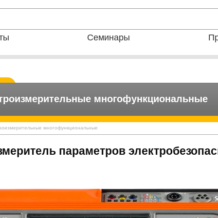
ты
Семинары
Пр
троизмерительные многофункциональные
ектроизмерительные многофункциональные
Измеритель параметров электробезопа