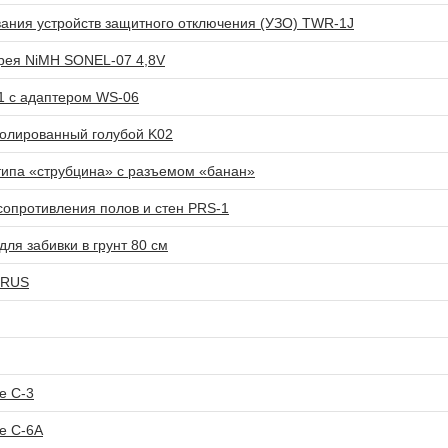
вания устройств защитного отключения (УЗО) TWR-1J
рея NiMH SONEL-07 4,8V
1 с адаптером WS-06
олированный голубой K02
ипа «струбцина» с разъемом «банан»
сопротивления полов и стен PRS-1
ля забивки в грунт 80 см
h RUS
е C-3
е C-6A