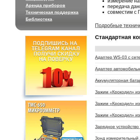
измерение на
Аренда приборов
передача дан
совместим с 
Техническая поддержка
Библиотека
Подробные технич
Стандартная ко
Адаптер WS-03 с сет
Адаптер автомобильн
Аккумуляторная бата
Зажим «Крокодил» из
Зажим «Крокодил» и
Зажим «Крокодил» и
Зарядное устройство
Зонд измерительный д