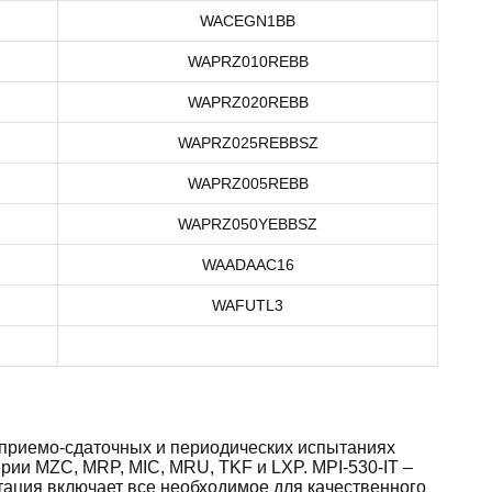
WACEGN1BB
WAPRZ010REBB
WAPRZ020REBB
WAPRZ025REBBSZ
WAPRZ005REBB
WAPRZ050YEBBSZ
WAADAAC16
WAFUTL3
 приемо-сдаточных и периодических испытаниях
ии MZC, MRP, MIC, MRU, TKF и LXP. MPI-530-IT –
тация включает все необходимое для качественного