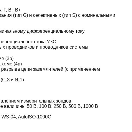
 F, B, В+
ния (тип G) и селективных (тип S) с номинальными
 номинальному дифференциальному току
ференциального тока УЗО
ых проводников и проводников системы
е (3p)
хеме (4p)
 разрыва цепи заземлителей (с применением
(
С-3
и
N-1
)
ивлением измерительных зондов
величины 50 В, 100 В, 250 В, 500 В, 1000 В
 WS-04, AutoISO-1000C