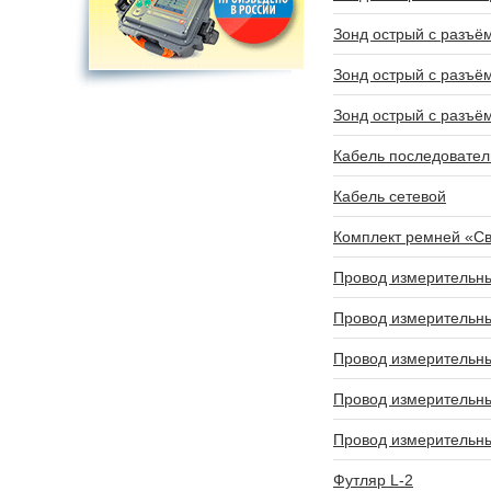
Зонд острый с разъё
Зонд острый с разъё
Зонд острый с разъё
Кабель последовате
Кабель сетевой
Комплект ремней «С
Провод измерительны
Провод измерительны
Провод измерительны
Провод измерительны
Провод измерительны
Футляр L-2