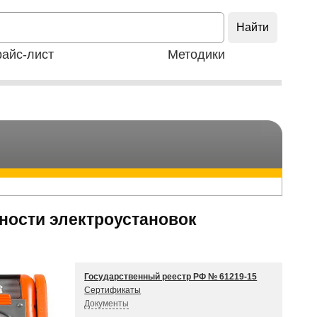
айс-лист
Методики
сности электроустановок
Государственный реестр РФ № 61219-15
Сертификаты
Документы
Руководство по эксплуатации