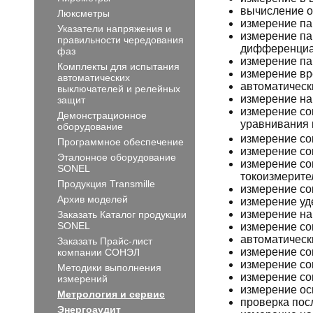
вычисление о
Люксметры
измерение пар
Указатели напряжения и
измерение па
правильности чередования
дифференциал
фаз
измерение па
Комплекты для испытания
измерение вр
автоматических
автоматическ
выключателей и релейных
измерение на
защит
измерение со
Демонстрационное
уравнивания 
оборудование
измерение со
Программное обеспечение
измерение со
Эталонное оборудование
измерение со
SONEL
токоизмерит
Продукция Transmille
измерение со
Архив моделей
измерение уд
измерение н
Заказать Каталог продукции
SONEL
измерение со
автоматическ
Заказать Прайс-лист
измерение со
компании СОНЭЛ
измерение со
Методики выполнения
измерение со
измерений
измерение ос
Метрология и сервис
проверка пос
Энергоаудит