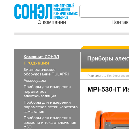
О компании
Контак
Компания СОНЭЛ
Приборы элек
ПРОДУКЦИЯ
Диагностическое
оборудование TULAPRI
Главная
// .. // Приборы эл
Аксессуары
Приборы для измерения
MPI-530-IT 
параметров
электроизоляции
Приборы для измерения
параметров петли короткого
замыкания
Приборы для измерения
времени и тока отключения
УЗО