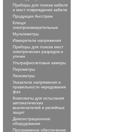
Приборы для поиска кабеля
и мест повреждения кабеля
Продукция Ангстрем
Клещи
электроизмерительные
Мультиметры
Измерители напряжения
Приборы для поиска мест
электрических разрядов и
утечек
Ультрафиолетовые камеры
Пирометры
Люксметры
Указатели напряжения и
правильности чередования
фаз
Комплекты для испытания
автоматических
выключателей и релейных
защит
Демонстрационное
оборудование
Программное обеспечение