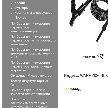
Клещи
Футляры
Комплекты аксессуаров
Прочее
Приборы для измерения
параметров
электроизоляции
Приборы для измерения
параметров петли короткого
замыкания
Приборы для измерения
времени и тока отключения
УЗО
Приборы для измерения
параметров заземляющих
устройств
Омметры, Микроомметры
Индекс:
WAPRZ020BLK
Тестер аккумуляторных
батарей
назад
Приборы для анализа
качества электроэнергии
Приборы
электроизмерительные
многофункциональные