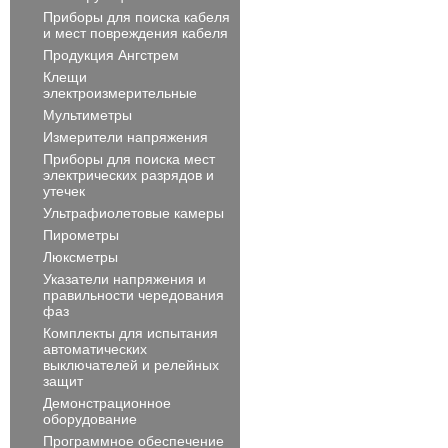
Приборы для поиска кабеля
и мест повреждения кабеля
Продукция Ангстрем
Клещи
электроизмерительные
Мультиметры
Измерители напряжения
Приборы для поиска мест
электрических разрядов и
утечек
Ультрафиолетовые камеры
Пирометры
Люксметры
Указатели напряжения и
правильности чередования
фаз
Комплекты для испытания
автоматических
выключателей и релейных
защит
Демонстрационное
оборудование
Программное обеспечение