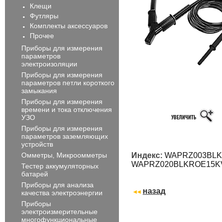
Клещи
Футляры
Комплекты аксессуаров
Прочее
Приборы для измерения
параметров
электроизоляции
Приборы для измерения
параметров петли короткого
замыкания
Приборы для измерения
времени и тока отключения
УЗО
Приборы для измерения
параметров заземляющих
устройств
Омметры, Микроомметры
Индекс:
WAPRZ003BLKR
WAPRZ020BLKROE15K
Тестер аккумуляторных
батарей
Приборы для анализа
назад
качества электроэнергии
Приборы
электроизмерительные
многофункциональные