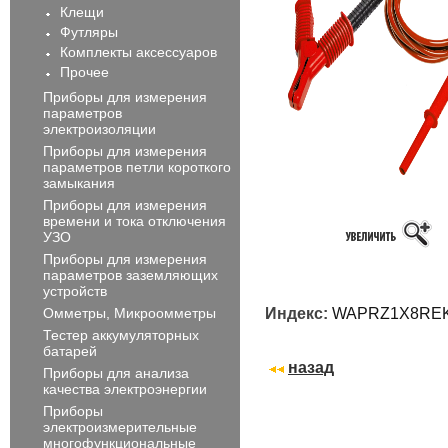
Клещи
Футляры
Комплекты аксессуаров
Прочее
Приборы для измерения
параметров
электроизоляции
Приборы для измерения
параметров петли короткого
замыкания
Приборы для измерения
времени и тока отключения
УЗО
Приборы для измерения
параметров заземляющих
устройств
Омметры, Микроомметры
Индекс:
WAPRZ1X8RE
Тестер аккумуляторных
батарей
назад
Приборы для анализа
качества электроэнергии
Приборы
электроизмерительные
многофункциональные