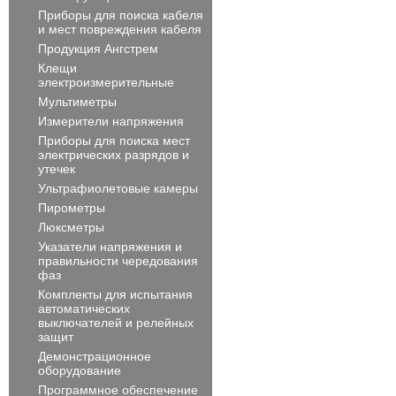
Приборы для поиска кабеля
и мест повреждения кабеля
Продукция Ангстрем
Клещи
электроизмерительные
Мультиметры
Измерители напряжения
Приборы для поиска мест
электрических разрядов и
утечек
Ультрафиолетовые камеры
Пирометры
Люксметры
Указатели напряжения и
правильности чередования
фаз
Комплекты для испытания
автоматических
выключателей и релейных
защит
Демонстрационное
оборудование
Программное обеспечение