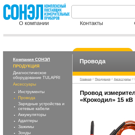
О компании
Контакты
Компания СОНЭЛ
Провода
ПРОДУКЦИЯ
Диагностическое
оборудование TULAPRI
Главная
//
Продукция
//
Аксессуары
//
Аксессуары
Инструменты
Провод измерител
Провода
«Крокодил» 15 кВ
Зарядные устройства и
сетевые кабели
Аккумуляторы
Адаптеры
Зажимы
Зонды