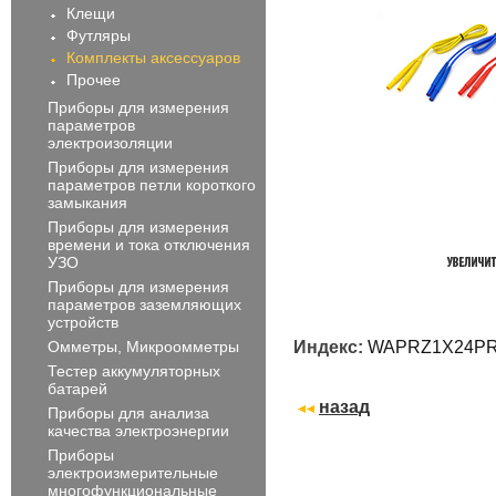
Клещи
Футляры
Комплекты аксессуаров
Прочее
Приборы для измерения
параметров
электроизоляции
Приборы для измерения
параметров петли короткого
замыкания
Приборы для измерения
времени и тока отключения
УЗО
Приборы для измерения
параметров заземляющих
устройств
Омметры, Микроомметры
Индекс:
WAPRZ1X24P
Тестер аккумуляторных
батарей
назад
Приборы для анализа
качества электроэнергии
Приборы
электроизмерительные
многофункциональные