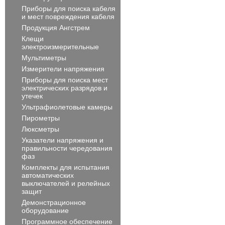
Приборы для поиска кабеля
и мест повреждения кабеля
Продукция Ангстрем
Клещи
электроизмерительные
Мультиметры
Измерители напряжения
Приборы для поиска мест
электрических разрядов и
утечек
Ультрафиолетовые камеры
Пирометры
Люксметры
Указатели напряжения и
правильности чередования
фаз
Комплекты для испытания
автоматических
выключателей и релейных
защит
Демонстрационное
оборудование
Программное обеспечение