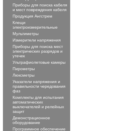
Приборы для поиска кабеля
и мест повреждения кабеля
Продукция Ангстрем
Клещи
электроизмерительные
Мультиметры
Измерители напряжения
Приборы для поиска мест
электрических разрядов и
утечек
Ультрафиолетовые камеры
Пирометры
Люксметры
Указатели напряжения и
правильности чередования
фаз
Комплекты для испытания
автоматических
выключателей и релейных
защит
Демонстрационное
оборудование
Программное обеспечение