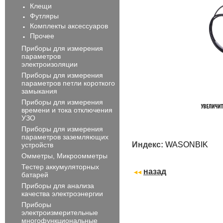
Клещи
Футляры
Комплекты аксессуаров
Прочее
Приборы для измерения
параметров
электроизоляции
Приборы для измерения
параметров петли короткого
замыкания
Приборы для измерения
времени и тока отключения
УЗО
Приборы для измерения
параметров заземляющих
Индекс:
WASONBIK
устройств
Омметры, Микроомметры
Тестер аккумуляторных
назад
батарей
Приборы для анализа
качества электроэнергии
Приборы
электроизмерительные
многофункциональные