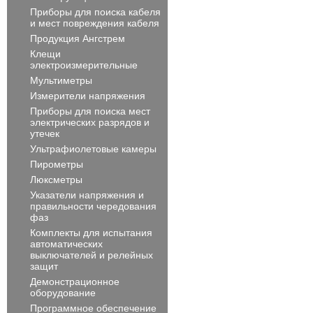
Приборы для поиска кабеля
и мест повреждения кабеля
Продукция Ангстрем
Клещи
электроизмерительные
Мультиметры
Измерители напряжения
Приборы для поиска мест
электрических разрядов и
утечек
Ультрафиолетовые камеры
Пирометры
Люксметры
Указатели напряжения и
правильности чередования
фаз
Комплекты для испытания
автоматических
выключателей и релейных
защит
Демонстрационное
оборудование
Программное обеспечение