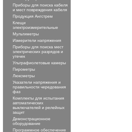
Приборы для поиска кабеля
и мест повреждения кабеля
Продукция Ангстрем
Клещи
электроизмерительные
Мультиметры
Измерители напряжения
Приборы для поиска мест
электрических разрядов и
утечек
Ультрафиолетовые камеры
Пирометры
Люксметры
Указатели напряжения и
правильности чередования
фаз
Комплекты для испытания
автоматических
выключателей и релейных
защит
Демонстрационное
оборудование
Программное обеспечение