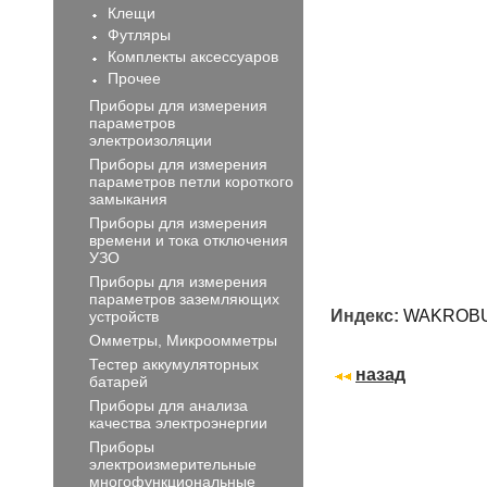
Клещи
Футляры
Комплекты аксессуаров
Прочее
Приборы для измерения
параметров
электроизоляции
Приборы для измерения
параметров петли короткого
замыкания
Приборы для измерения
времени и тока отключения
УЗО
Приборы для измерения
параметров заземляющих
Индекс:
WAKROBU
устройств
Омметры, Микроомметры
Тестер аккумуляторных
назад
батарей
Приборы для анализа
качества электроэнергии
Приборы
электроизмерительные
многофункциональные