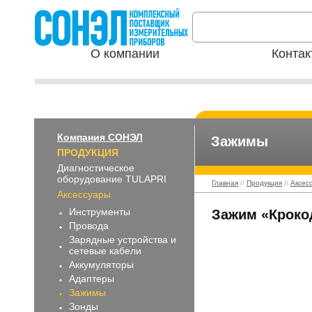
О компании
Контак
Компания СОНЭЛ
Зажимы
ПРОДУКЦИЯ
Диагностическое
оборудование TULAPRI
Главная
//
Продукция
//
Аксес
Аксессуары
Инструменты
Зажим «Кроко
Провода
Зарядные устройства и
сетевые кабели
Аккумуляторы
Адаптеры
Зажимы
Зонды