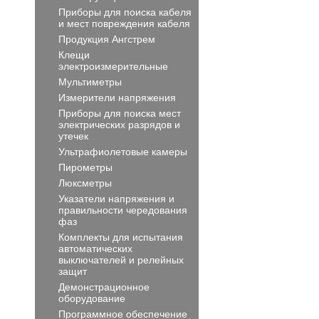
Приборы для поиска кабеля
и мест повреждения кабеля
Продукция Ангстрем
Клещи
электроизмерительные
Мультиметры
Измерители напряжения
Приборы для поиска мест
электрических разрядов и
утечек
Ультрафиолетовые камеры
Пирометры
Люксметры
Указатели напряжения и
правильности чередования
фаз
Комплекты для испытания
автоматических
выключателей и релейных
защит
Демонстрационное
оборудование
Программное обеспечение