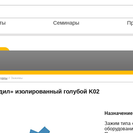
ты
Семинары
Пр
суары
// Зажимы
дил» изолированный голубой K02
Назначение
Зажим типа 
оборудовани