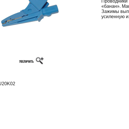
Проводники 
«банан». Ма
Зажимы выпо
усиленную из
20K02