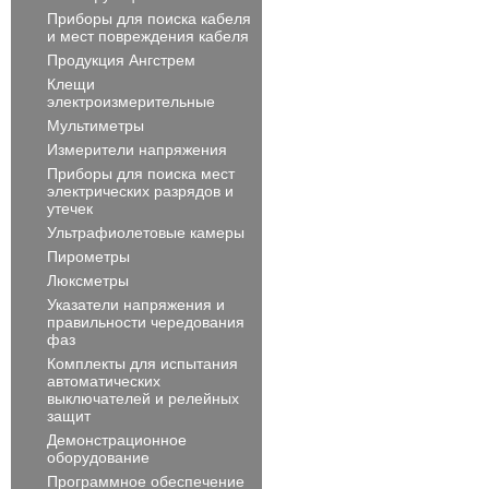
Приборы для поиска кабеля
и мест повреждения кабеля
Продукция Ангстрем
Клещи
электроизмерительные
Мультиметры
Измерители напряжения
Приборы для поиска мест
электрических разрядов и
утечек
Ультрафиолетовые камеры
Пирометры
Люксметры
Указатели напряжения и
правильности чередования
фаз
Комплекты для испытания
автоматических
выключателей и релейных
защит
Демонстрационное
оборудование
Программное обеспечение