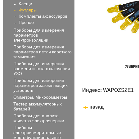
Клещи
Футляры
Комплекты аксессуаров
Прочее
Приборы для измерения
параметров
электроизоляции
Приборы для измерения
параметров петли короткого
замыкания
Приборы для измерения
времени и тока отключения
УЗО
Приборы для измерения
параметров заземляющих
Индекс:
WAPOZSZE1
устройств
Омметры, Микроомметры
Тестер аккумуляторных
назад
батарей
Приборы для анализа
качества электроэнергии
Приборы
электроизмерительные
многофункциональные