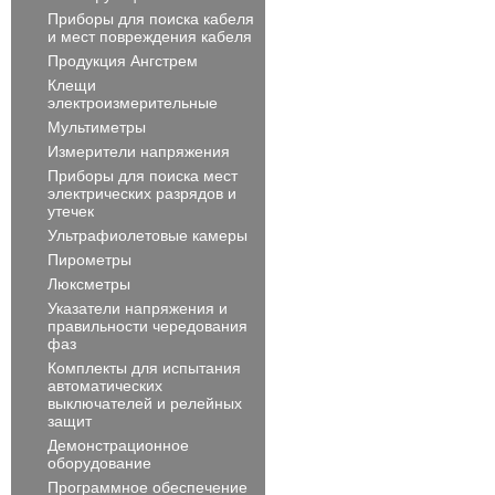
Приборы для поиска кабеля
и мест повреждения кабеля
Продукция Ангстрем
Клещи
электроизмерительные
Мультиметры
Измерители напряжения
Приборы для поиска мест
электрических разрядов и
утечек
Ультрафиолетовые камеры
Пирометры
Люксметры
Указатели напряжения и
правильности чередования
фаз
Комплекты для испытания
автоматических
выключателей и релейных
защит
Демонстрационное
оборудование
Программное обеспечение