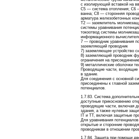
с изолирующей вставкой на в
С5 — система отопления; С6 
ванна; С8 — сторонняя прово
арматура железобетонных кон
Т2 — заземлитель молниезащи
системы уравнивания потенци
токоотвод системы молниезащ
информационного вычислитель
7 — проводник уравнивания по
заземляющий проводник
7) заземляющее устройство си
8) заземляющий проводник фун
ограничения на присоединени
9) металлические оболочки т
Проводящие части, входящие в
в здание.
Для соединения с основной с
присоединены к главной зазем
потенциалов.
1.7.83. Система дополнитель
доступные прикосновению отк
проводящие части, включая д
здания, а также нулевые защ
IT и ТТ, включая защитные пр
Для уравнивания потенциалов
открытые и сторонние проводя
проводникам в отношении про
1.7.84. Защита при помощи д