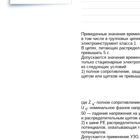
Приведенные значения времен
в том числе в групповых цеп
электроинструмент класса 1.
В цепях, питающих распредел
превышать 5 с.
Допускаются значения времени
только стационарные электро
из следующих условий:
1) полное сопротивление, за
щитом или щитком не превыша
где Z
- полное сопротивление
ц
U
- номинальное фазное напр
0
50 — падение напряжения на 
и распределительным щитом и
2) к шине РЕ распределитель
потенциалов, охватывающая те
потенциалов.
Допускается применение УЗО