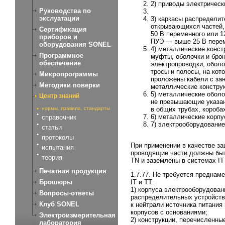
2) приводы электрическ
Руководства по
экслуатации
3) каркасы распредели
открывающихся частей,
Сертификация
50 В переменного или 1
приборов и
ПУЭ — выше 25 В переме
оборудования SONEL
4) металлические конст
Программное
муфты, оболочки и брон
обеспечение
электропроводки, оболо
тросы и полосы, на кот
Микропрограммы
проложены кабели с зан
Методики поверки
металлические конструк
5) металлические оболо
Центр знаний
не превышающие указанн
в общих трубах, коробах
нормы, правила, стандарты
6) металлические корп
справочник
7) электрооборудование
статьи
протоколы
При применении в качестве з
испытания
проводящие части должны быт
теория
TN и заземлены в системах IT 
Печатная продукция
1.7.77. Не требуется преднам
Брошюры
IT и ТТ:
1) корпуса электрооборудован
Вопросы-ответы
распределительных устройств
Клуб SONEL
к нейтрали источника питания
корпусов с основаниями;
Электроизмерительная
2) конструкции, перечисленны
лаборатория