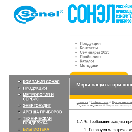
Продукция
Контакты
Семинары 2025
Прайс-лист
Каталог
Методики
КОМПАНИЯ СОНЭЛ
Меры защиты при кос
ПРОДУКЦИЯ
МЕТРОЛОГИЯ И
СЕРВИС
Главная
//
Библиотека
//
Центр знаний
ЭНЕРГОАУДИТ
Седьмое издание
// Меры защиты при
АРЕНДА ПРИБОРОВ
ТЕХНИЧЕСКАЯ
1.7.76. Требования защиты пр
ПОДДЕРЖКА
БИБЛИОТЕКА
1) корпуса электрически