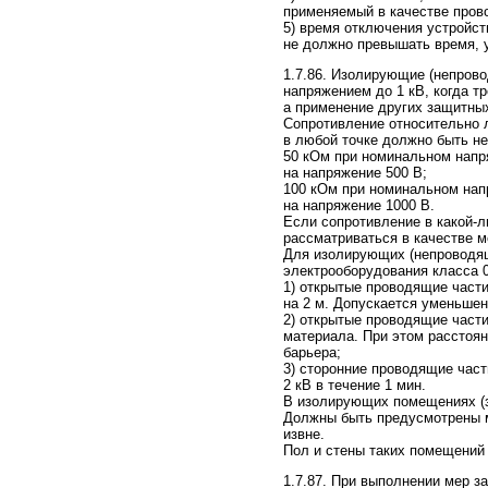
применяемый в качестве пров
5) время отключения устройс
не должно превышать время, ук
1.7.86. Изолирующие (непров
напряжением до 1 кВ, когда т
а применение других защитны
Сопротивление относительно 
в любой точке должно быть не
50 кОм при номинальном напр
на напряжение 500 В;
100 кОм при номинальном нап
на напряжение 1000 В.
Если сопротивление в какой-
рассматриваться в качестве 
Для изолирующих (непроводящ
электрооборудования класса 0
1) открытые проводящие части
на 2 м. Допускается уменьшен
2) открытые проводящие част
материала. При этом расстоян
барьера;
3) сторонние проводящие час
2 кВ в течение 1 мин.
В изолирующих помещениях (з
Должны быть предусмотрены м
извне.
Пол и стены таких помещений
1.7.87. При выполнении мер з