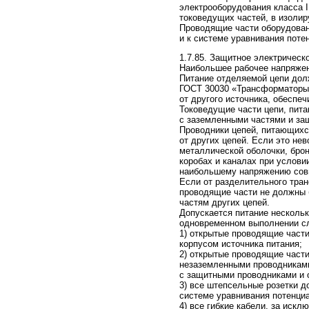
электрооборудования класса 
токоведущих частей, в изоли
Проводящие части оборудован
и к системе уравнивания поте
1.7.85. Защитное электрическ
Наибольшее рабочее напряжен
Питание отделяемой цепи дол
ГОСТ 30030 «Трансформаторы
от другого источника, обеспе
Токоведущие части цепи, пит
с заземленными частями и за
Проводники цепей, питающихс
от других цепей. Если это не
металлической оболочки, брон
коробах и каналах при услови
наибольшему напряжению совм
Если от разделительного тран
проводящие части не должны 
частям других цепей.
Допускается питание несколь
одновременном выполнении с
1) открытые проводящие част
корпусом источника питания;
2) открытые проводящие част
незаземленными проводниками
с защитными проводниками и 
3) все штепсельные розетки 
системе уравнивания потенци
4) все гибкие кабели, за иск