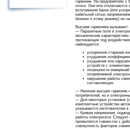
гармоник. На предприятиях с
плохо. Они или отключаются за
вспучивания банок (или ускоре
кабельной сетью напряжением 
близких к этому режиму) на ча
Высшие гармоники вызывают:
— Паразитные поля и электро
механические характеристики
протекающих под воздействие
наблюдается:
ускоренное старение из
ухудшение коэффициен
ухудшение или нарушени
устройств с элементами
погрешности измерений 
потребляемой электроэн
нарушение работы сами
составляющих.
— Наличие высших гармоник н
потребителей, но и электронн
— Для некоторых установок (
комплектные устройства автом
указываются изготовителем в 
— Кривая напряжения, подвод
работы электросети. Следует 
проявляется совместно с дей
совокупность факторов совме