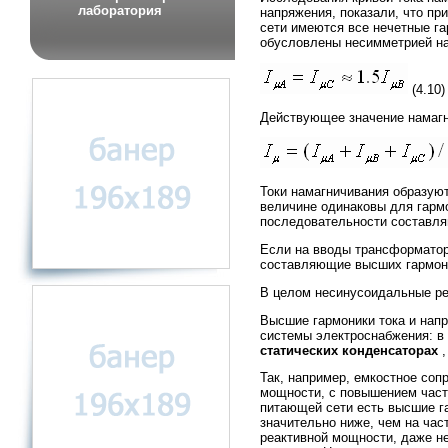
лаборатория
напряжения, показали, что пр
сети имеются все нечетные га
обусловлены несимметрией н
(4.10)
Действующее значение намаг
Токи намагничивания образуют
величине одинаковы для гармо
последовательности составляю
Если на вводы трансформатор
составляющие высших гармони
В целом несинусоидальные ре
Высшие гармоники тока и нап
системы электроснабжения: в
статических конденсаторах
,
Так, например, емкостное соп
мощности, с повышением част
питающей сети есть высшие га
значительно ниже, чем на час
реактивной мощности, даже н