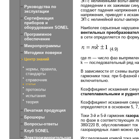
ЭП с нелинейными вольт-ампе
подведении к их зажимам сину
Руководства по
создают падения напряжения 
экслуатации
напряжения, приводят к искаж
Сертификация
ЭП с нелинейной вольт-ампер
приборов и
оборудования SONEL
Наиболее серьезные нарушени
вентильных преобразовател
Программное
в сети определяется по форм
обеспечение
Микропрограммы
(4.9)
Методики поверки
где m — число фаз выпрямле
Центр знаний
k — последовательный ряд на
нормы, правила,
В зависимости от схемы вып
стандарты
гармоники тока: при 6-фазной
справочник
включительно.
статьи
Коэффициент искажения синус
протоколы
сталеплавильными и рудно
испытания
теория
Коэффициент искажения сину
определяется в основном 5, 7,
Печатная продукция
Токи 3-й и 5-й гармоник
газор
Брошюры
по фазе в соответствующих л
Вопросы-ответы
380/220 В, обусловливают ток
газоразрядных ламп можно пр
Клуб SONEL
Электроизмерительная
Исследования кривой тока на