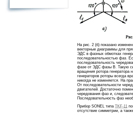
На рис. 2 (б) показано измене
векторные диаграммы для пря
ЭДС в фазных обмотках генер
последовательностью фаз. Есл
последовательность чередова
фазе от ЭДС фазы В. Такую с
вращения ротора генератора н
генераторов роторы всегда в
никогда не изменяется. На пр
От последовательности черед
двигателей. Достаточно поме
чередования фаз и, следоват
Последовательность фаз необ
Прибор SONEL типа
TKF-11
по
отсутствие симметрии, а такж