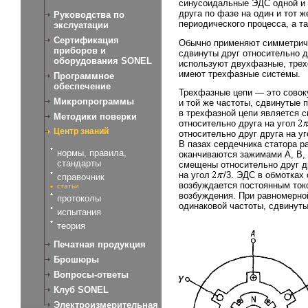
синусоидальные ЭДС одной и 
друга по фазе на один и тот 
Руководства по
периодического процесса, а т
экслуатации
Сертификация
Обычно применяют симметрич
приборов и
сдвинуты друг относительно д
оборудования SONEL
используют двухфазные, трех
имеют трехфазные системы.
Программное
обеспечение
Трехфазные цепи — это совок
Микропрограммы
и той же частоты, сдвинутые 
в трехфазной цепи является с
Методики поверки
относительно друга на угол
Центр знаний
относительно друг друга на у
В пазах сердечника статора р
нормы, правила,
оканчиваются зажимами А, В, 
стандарты
смещены относительно друг д
на угол
/3.
ЭДС в обмотках с
справочник
возбуждается постоянным ток
статьи
возбуждения. При равномерно
протоколы
одинаковой частоты, сдвинуты
испытания
теория
Печатная продукция
Брошюры
Вопросы-ответы
Клуб SONEL
Электроизмерительная