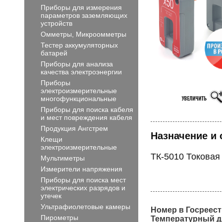
Приборы для измерения
параметров заземляющих
устройств
Омметры, Микроомметры
Тестер аккумуляторных
батарей
Приборы для анализа
качества электроэнергии
Приборы
электроизмерительные
многофункциональные
Приборы для поиска кабеля
и мест повреждения кабеля
Продукция Ангстрем
Назначение и 
Клещи
электроизмерительные
ТК-5010 Токовая
Мультиметры
Измерители напряжения
Приборы для поиска мест
электрических разрядов и
утечек
Ультрафиолетовые камеры
Номер в Госреест
Пирометры
Температурный д