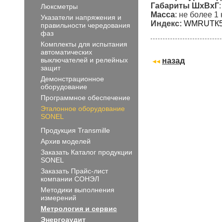
Габариты ШxВxГ
Люксметры
Масса
: не более 1 
Указатели напряжения и
Индекс:
WMRUТК5
правильности чередования
фаз
Комплекты для испытания
автоматических
выключателей и релейных
назад
защит
Демонстрационное
оборудование
Программное обеспечение
Эталонное оборудование
SONEL
Продукция Transmille
Архив моделей
Заказать Каталог продукции
SONEL
Заказать Прайс-лист
компании СОНЭЛ
Методики выполнения
измерений
Метрология и сервис
Энергоаудит