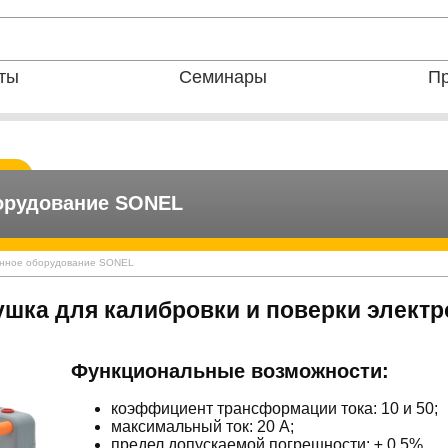
ты
Семинары
Пр
орудование SONEL
онное оборудование SONEL
ушка для калибровки и поверки элект
Функциональные возможности:
коэффициент трансформации тока: 10 и 50;
максимальный ток: 20 А;
предел допускаемой погрешности: ± 0,5%.