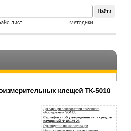
айс-лист
Методики
роизмерительных клещей ТК-5010
Декларация соответствия эталонного
оборудования SONEL
Сертификат об утверждении типа средств
измерений № 88924-23
Руководство по эксплуатации
Многозначные меры электрического