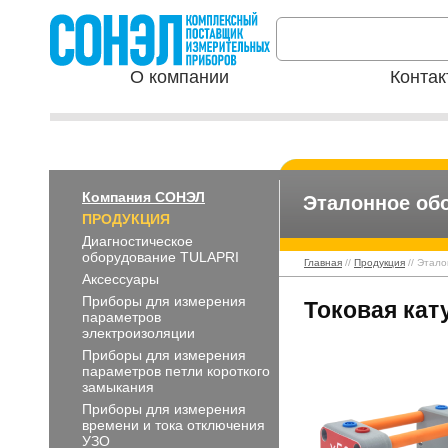
О компании
Контак
Компания СОНЭЛ
Эталонное об
ПРОДУКЦИЯ
Диагностическое
оборудование TULAPRI
Главная
//
Продукция
// Этал
Аксессуары
Приборы для измерения
Токовая кат
параметров
электроизоляции
Приборы для измерения
параметров петли короткого
замыкания
Приборы для измерения
времени и тока отключения
УЗО