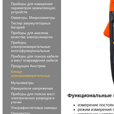
Приборы для измерения
параметров заземляющих
устройств
Омметры, Микроомметры
Тестер аккумуляторных
батарей
Приборы для анализа
качества электроэнергии
Приборы
электроизмерительные
многофункциональные
Приборы для поиска кабеля
и мест повреждения кабеля
Продукция Ангстрем
Клещи
электроизмерительные
Мультиметры
Измерители напряжения
Приборы для поиска мест
Функциональные 
электрических разрядов и
утечек
измерение постоян
Ультрафиолетовые камеры
режим измерения п
Пирометры