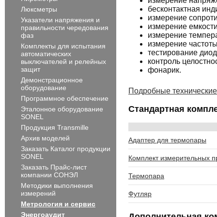
измерение напряже
бесконтактная инд
Люксметры
измерение сопрот
Указатели напряжения и
измерение емкости
правильности чередования
измерение темпер
фаз
измерение частоты
Комплекты для испытания
тестирование диод
автоматических
контроль целостно
выключателей и релейных
защит
фонарик.
Демонстрационное
оборудование
Подробные технические
Программное обеспечение
Стандартная компле
Эталонное оборудование
SONEL
Продукция Transmille
Архив моделей
Адаптер для термопары
Заказать Каталог продукции
SONEL
Комплект измерительных 
Заказать Прайс-лист
компании СОНЭЛ
Термопара
Методики выполнения
измерений
Футляр
Метрология и сервис
Энергоаудит
Дополнительная ко