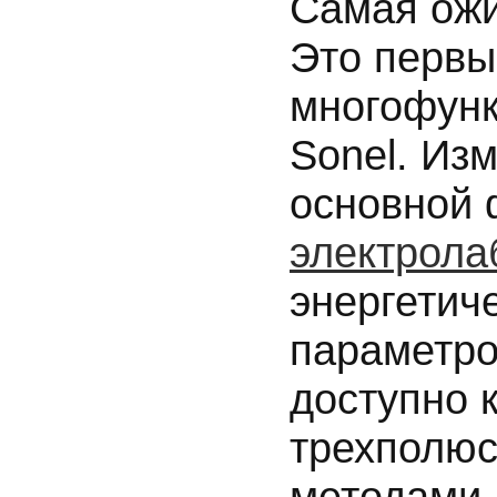
Самая ож
Это первы
многофунк
Sonel. Из
основной 
электрола
энергетич
параметро
доступно 
трехполю
методами,