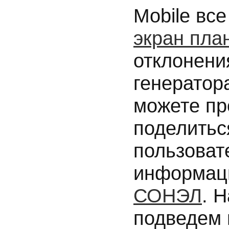
Mobile вс
экран пла
отклонени
генератор
можете пр
поделитьс
пользоват
информац
СОНЭЛ
. 
подведем 