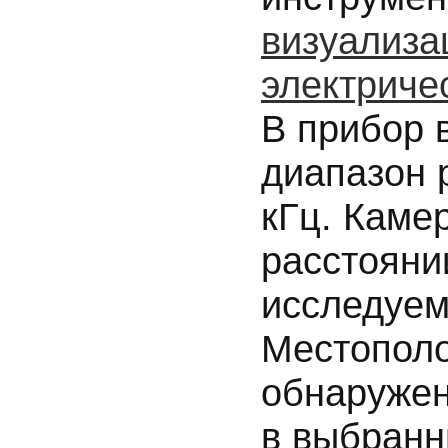
визуализа
электриче
В прибор 
диапазон р
кГц. Каме
расстояни
исследуем
Местополо
обнаружен
в выбранн