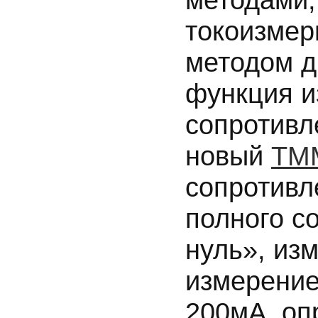
токоизмер
методом д
функция и
сопротивл
новый
ТМ
сопротивл
полного с
нуль», из
измерение
200мА, оп