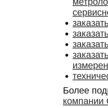
метроло
сервисн
заказат
заказат
заказат
заказат
измере
техниче
Более под
компании