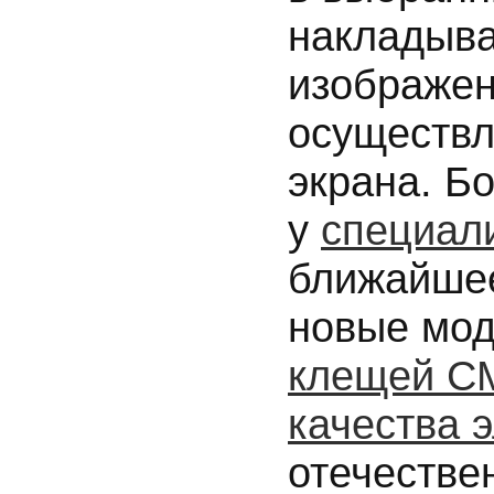
накладыва
изображен
осуществл
экрана. Б
у
специал
ближайше
новые мо
клещей С
качества 
отечестве