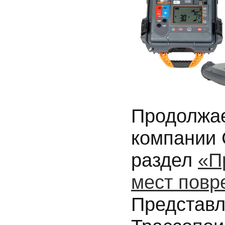
Продолжае
компании
раздел
«П
мест повр
Представ