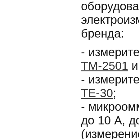
оборудова
электроиз
бренда:
- измерит
ТМ-2501
- измерит
ТЕ-30
;
- микроо
до 10 А, д
(измерени