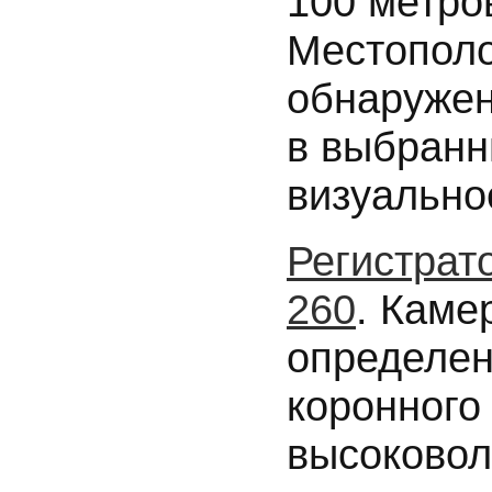
100 метро
Местополо
обнаружен
в выбранн
визуально
Регистрат
260
. Каме
определен
коронного
высоковол