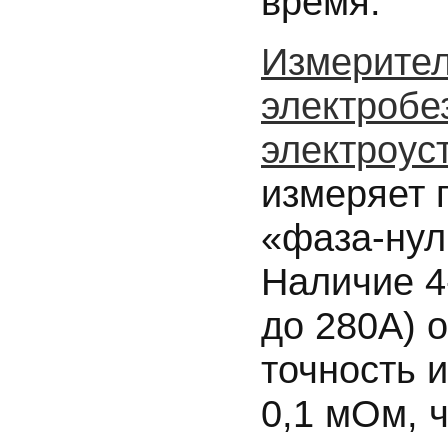
время.
Измерител
электробе
электроус
измеряет 
«фаза-нул
Наличие 4
до 280А) 
точность 
0,1 мОм, 