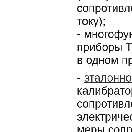
сопротивл
току);
- многофу
приборы
в одном п
-
эталонно
калибрато
сопротивл
электриче
меры сопр