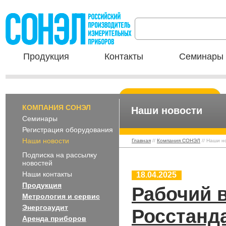
Продукция
Контакты
Семинары 
КОМПАНИЯ СОНЭЛ
Наши новости
Семинары
Регистрация оборудования
Наши новости
Главная
//
Компания СОНЭЛ
// Наши н
Подписка на рассылку
новостей
Наши контакты
18.04.2025
Продукция
Рабочий 
Метрология и сервис
Энергоаудит
Росстанд
Аренда приборов