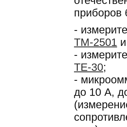
отечестве
приборов 
- измерит
ТМ-2501
- измерит
ТЕ-30
;
- микроо
до 10 А, д
(измерени
сопротивл