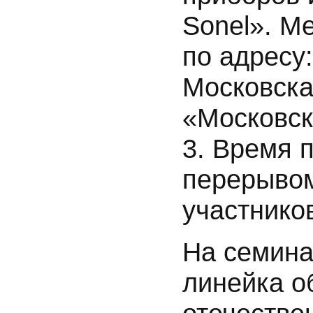
Sonel». М
по адресу:
Московская
«Московск
3. Время п
перерывом
участников
На семина
линейка о