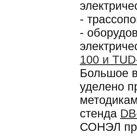
электриче
- трассоп
- оборудо
электриче
100 и TUD
Большое в
уделено п
методикам
стенда
DB
СОНЭЛ пр