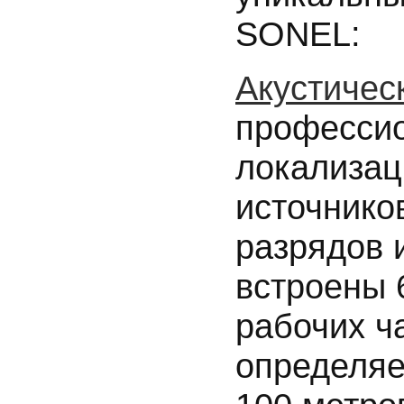
SONEL:
Акустичес
профессио
локализац
источнико
разрядов и
встроены 
рабочих ча
определяе