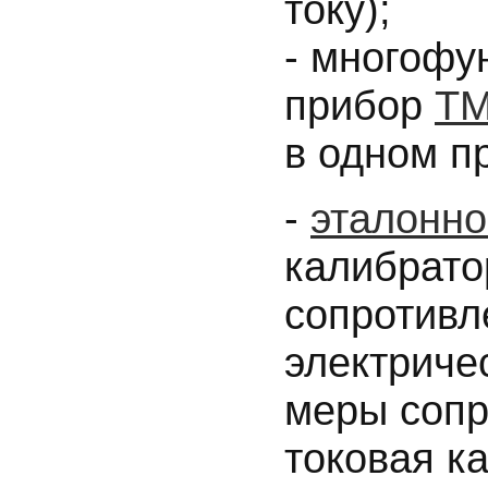
току);
- многофу
прибор
ТМ
в одном п
-
эталонно
калибрато
сопротивл
электриче
меры сопр
токовая 