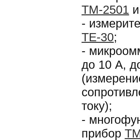
ТМ-2501
- измерит
ТЕ-30
;
- микроо
до 10 А, д
(измерени
сопротивл
току);
- многофу
прибор
ТМ