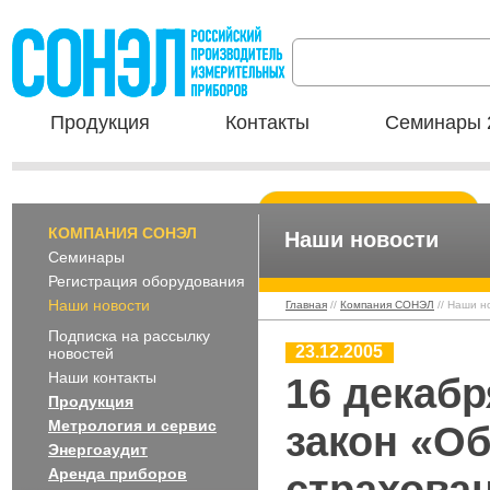
Продукция
Контакты
Семинары 
КОМПАНИЯ СОНЭЛ
Наши новости
Семинары
Регистрация оборудования
Наши новости
Главная
//
Компания СОНЭЛ
// Наши н
Подписка на рассылку
23.12.2005
новостей
Наши контакты
16 декабр
Продукция
Метрология и сервис
закон «О
Энергоаудит
Аренда приборов
страхова