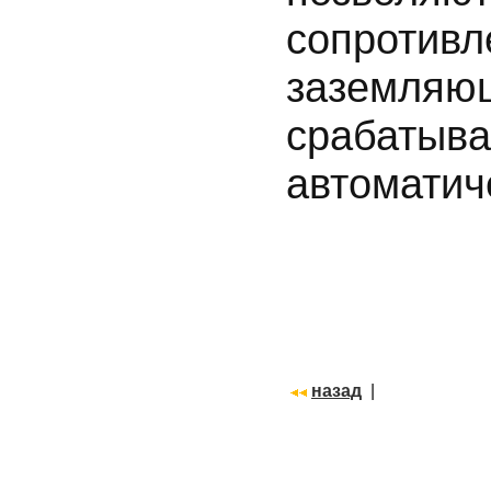
сопроти
заземляю
сраба
автоматич
назад
|