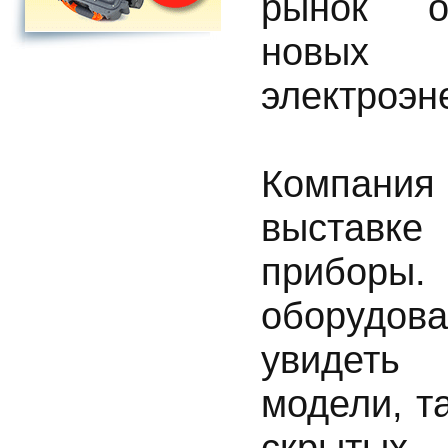
рынок об
новых 
электроэне
Компани
выставке
приборы
оборудов
увидеть
модели, т
скрытых