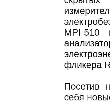
измер
электробе
MPI-510 
анализат
электроэн
фликера R
Посетив 
себя новы