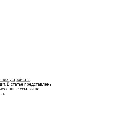
щих устройств"
,
т. В статье представлены
численные ссылки на
са.