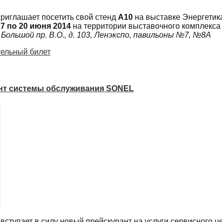
иглашает посетить свой стенд
А10
на выставке Энергетика
17 по 20 июня 2014
на территории выставочного комплекса 
ольшой пр. В.О., д. 103, Ленэкспо, павильоны №7, №8А
тельный билет
нт системы обслуживания SONEL
 вступает в силу новый прейскурант на услуги сервисного ц