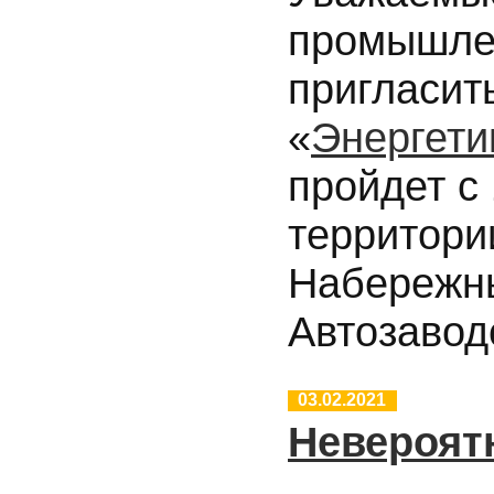
промышле
пригласит
«
Энергети
пройдет с
территор
Набережны
Автозаводс
03.02.2021
Невероят