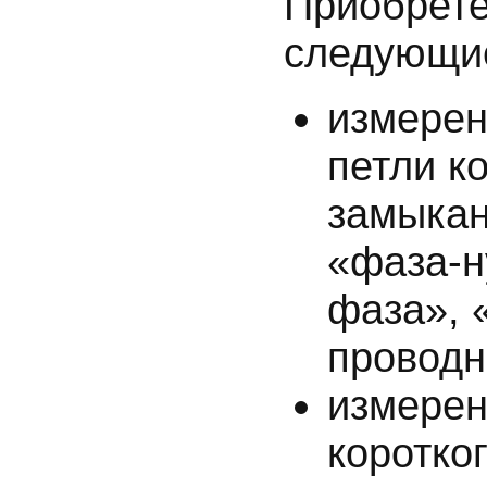
Приобрете
следующие
измерен
петли к
замыкан
«фаза-н
фаза», 
проводн
измерен
коротко