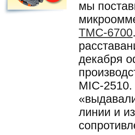
мы постав
микроомме
ТМС-6700
расставан
декабря о
производс
MIC-2510.
«выдавали
линии и и
сопротивл