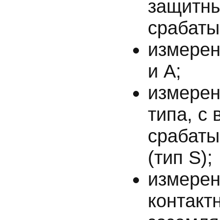
защитны
срабаты
измерен
и А;
измерен
типа, с
срабаты
(тип S);
измерен
контакт