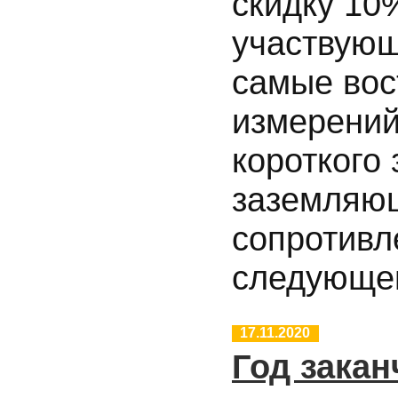
скидку 10
участвующ
самые вос
измерений
короткого
заземляющ
сопротивл
следующег
17.11.2020
Год закан