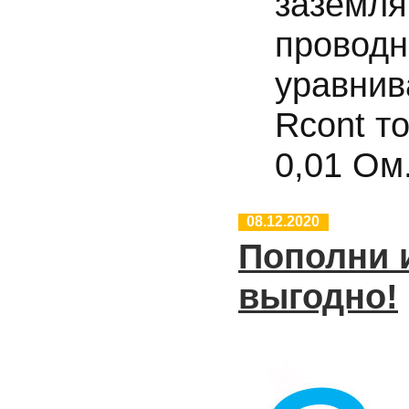
заземля
проводн
уравнив
Rcont т
0,01 Ом
08.12.2020
Пополни 
выгодно!