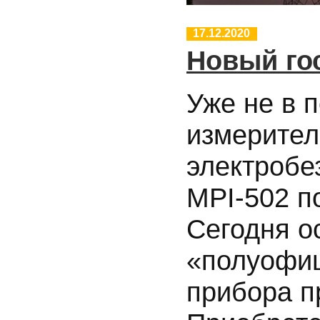
17.12.2020
Новый го
Уже не в 
измерител
электробе
MPI-502 п
Сегодня о
«полуофи
прибора п