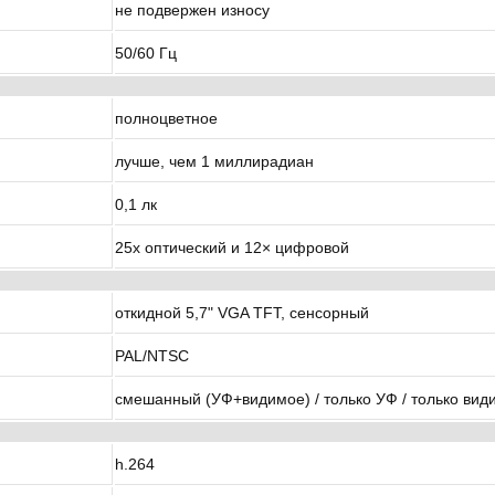
не подвержен износу
50/60 Гц
полноцветное
лучше, чем 1 миллирадиан
0,1 лк
25x оптический и 12× цифровой
откидной 5,7" VGA TFT, сенсорный
PAL/NTSC
смешанный (УФ+видимое) / только УФ / только вид
h.264