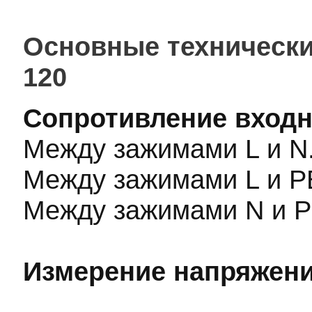
Основные техничеcки
120
Сопротивление входн
Между зажимами L и N..
Между зажимами L и PE.
Между зажимами N и PE
Измерение напряжени