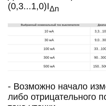
(0,3...1,0)I
Δn
Выбранный номинальный ток выключателя
Диапа
10 мА
3,3...1
30 мА
9,0...3
100 мА
33...10
300 мА
90...30
500 мА
150...5
- Возможно начало изм
либо отрицательного 