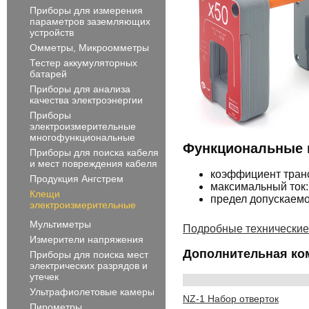
Приборы для измерения
параметров заземляющих
устройств
Омметры, Микроомметры
Тестер аккумуляторных
батарей
Приборы для анализа
качества электроэнергии
Приборы
электроизмерительные
многофункциональные
Функциональные 
Приборы для поиска кабеля
и мест повреждения кабеля
коэффициент транс
Продукция Ангстрем
максимальный ток:
Клещи
предел допускаемо
электроизмерительные
Мультиметры
Подробные технические
Измерители напряжения
Дополнительная ко
Приборы для поиска мест
электрических разрядов и
утечек
Ультрафиолетовые камеры
NZ-1 Набор отверток
Пирометры