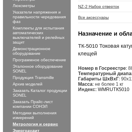
Люксметры
NZ-2 Набор отверток
Указатели напряжения и
правильности чередования
Все аксессуары
фаз
Комплекты для испытания
Назначение и обл
автоматических
выключателей и релейных
защит
ТК-5010 Токовая кат
Демонстрационное
клещей
оборудование
Программное обеспечение
Эталонное оборудование
Номер в Госреестре
: 
SONEL
Температурный диапа
Продукция Transmille
Габариты ШxВxГ
: 90х
Масса
: не более 1 кг
Архив моделей
Индекс:
WMRUТК5010
Заказать Каталог продукции
SONEL
Заказать Прайс-лист
компании СОНЭЛ
Методики выполнения
измерений
Метрология и сервис
Энергоаудит