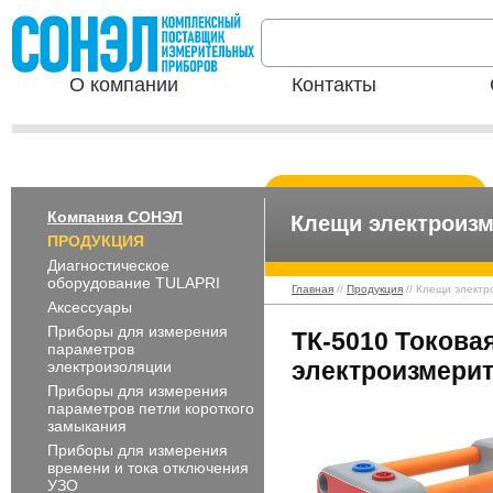
О компании
Контакты
Компания СОНЭЛ
Клещи электроиз
ПРОДУКЦИЯ
Диагностическое
оборудование TULAPRI
Главная
//
Продукция
// Клещи элект
Аксессуары
Приборы для измерения
ТК-5010 Токова
параметров
электроизмери
электроизоляции
Приборы для измерения
параметров петли короткого
замыкания
Приборы для измерения
времени и тока отключения
УЗО