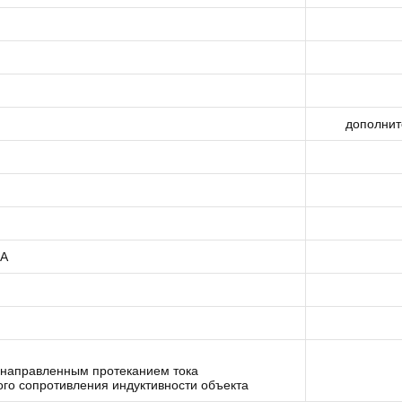
дополнит
 A
ухнаправленным протеканием тока
ого сопротивления индуктивности объекта