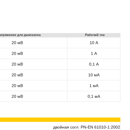
апряжение для диапазона
Рабочий ток
20 мВ
10 А
20 мВ
1 А
20 мВ
0,1 А
20 мВ
10 мА
20 мВ
1 мА
20 мВ
0,1 мА
двойная согл. PN-EN 61010-1:2002