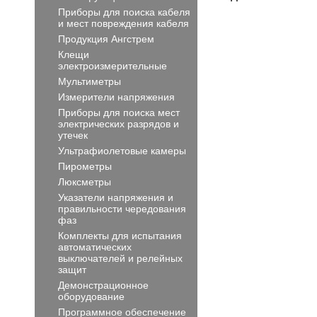
Приборы для поиска кабеля
и мест повреждения кабеля
Продукция Ангстрем
Клещи
электроизмерительные
Мультиметры
Измерители напряжения
Приборы для поиска мест
электрических разрядов и
утечек
Ультрафиолетовые камеры
Пирометры
Люксметры
Указатели напряжения и
правильности чередования
фаз
Комплекты для испытания
автоматических
выключателей и релейных
защит
Демонстрационное
оборудование
Программное обеспечение