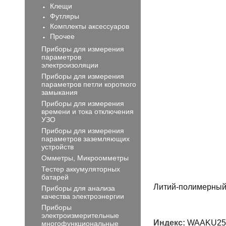
Клещи
Футляры
Комплекты аксессуаров
Прочее
Приборы для измерения
параметров
электроизоляции
Приборы для измерения
параметров петли короткого
замыкания
Приборы для измерения
времени и тока отключения
УЗО
Приборы для измерения
параметров заземляющих
устройств
Омметры, Микроомметры
Тестер аккумуляторных
батарей
Литий-полимерный 
Приборы для анализа
качества электроэнергии
Приборы
электроизмерительные
Индекс:
WAAKU25
многофункциональные