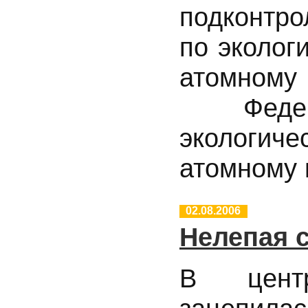
подконтр
по эколог
атомному 
Федер
экологич
атомному 
02.08.2006
Нелепая 
В центр