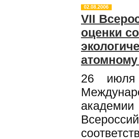
02.08.2006
VII Всер
оценки со
экологиче
атомному
26 июля
Междун
академии
Всероссий
соотве