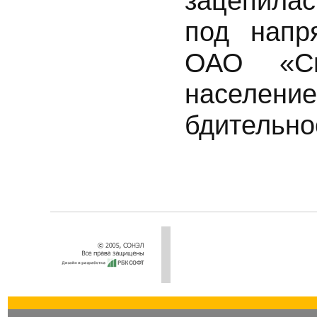
зацепилас
под напр
ОАО «Св
населени
бдительно