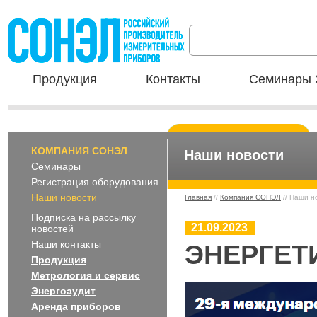
Продукция
Контакты
Семинары 
КОМПАНИЯ СОНЭЛ
Наши новости
Семинары
Регистрация оборудования
Наши новости
Главная
//
Компания СОНЭЛ
// Наши н
Подписка на рассылку
21.09.2023
новостей
Наши контакты
ЭНЕРГЕТИ
Продукция
Метрология и сервис
Энергоаудит
Аренда приборов