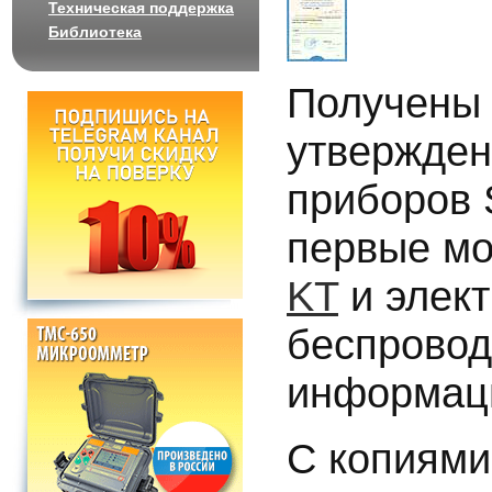
Техническая поддержка
Библиотека
Получены 
утвержден
приборов 
первые мо
KT
и элек
беспрово
информа
С копиями