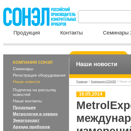
Продукция
Контакты
Семинары 
КОМПАНИЯ СОНЭЛ
Наши новости
Семинары
Регистрация оборудования
Наши новости
Главная
//
Компания СОНЭЛ
// Наши н
Подписка на рассылку
16.05.2014
новостей
Наши контакты
MetrolExp
Продукция
Метрология и сервис
междунар
Энергоаудит
Аренда приборов
измерени