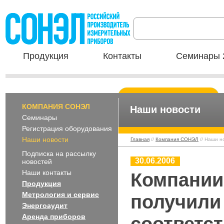
Продукция
Контакты
Семинары 
КОМПАНИЯ СОНЭЛ
Наши новости
Семинары
Регистрация оборудования
Наши новости
Главная
//
Компания СОНЭЛ
// Наши н
Подписка на рассылку
30.06.2006
новостей
Наши контакты
Компании
Продукция
Метрология и сервис
получили
Энергоаудит
Аренда приборов
соответс