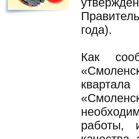
утвержд
Правитель
года).
Как соо
«Смоленск
квартала
«Смоле
необход
работы, 
качества 