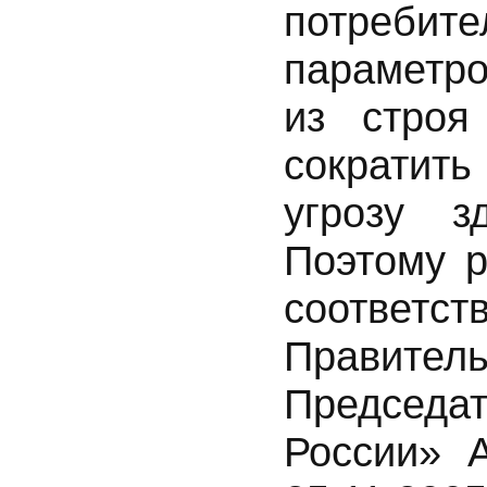
потребит
параметр
из строя
сократить
угрозу 
Поэтому р
соответ
Правител
Председа
России» 