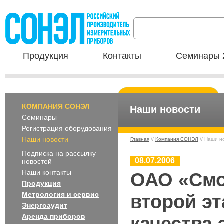
Продукция
Контакты
Семинары 
КОМПАНИЯ СОНЭЛ
Наши новости
Семинары
Регистрация оборудования
Наши новости
Главная
//
Компания СОНЭЛ
// Наши н
Подписка на рассылку
08.07.2006
новостей
Наши контакты
ОАО «Смо
Продукция
Метрология и сервис
второй эт
Энергоаудит
Аренда приборов
качества 