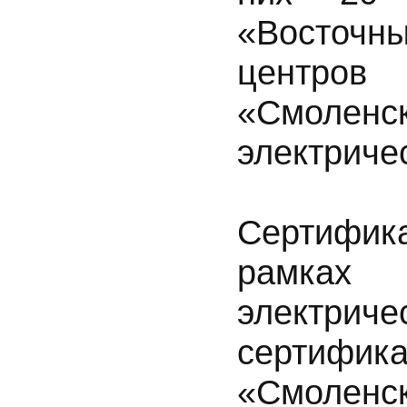
«Восточны
центро
«Смоле
электричес
Сертифик
рамках 
электрич
серт
«Смоленс