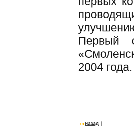
первых ко
проводя
улучшени
Первый 
«Смоленск
2004 года.
назад
|