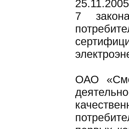
25.11.200
7 зако
потре
сертиф
электроэн
ОАО «Смо
деятельн
качеств
потребит