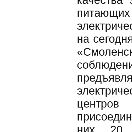
питающих
электриче
на сегод
«Смолен
соблю
предъя
электрич
центро
присоедин
них 20