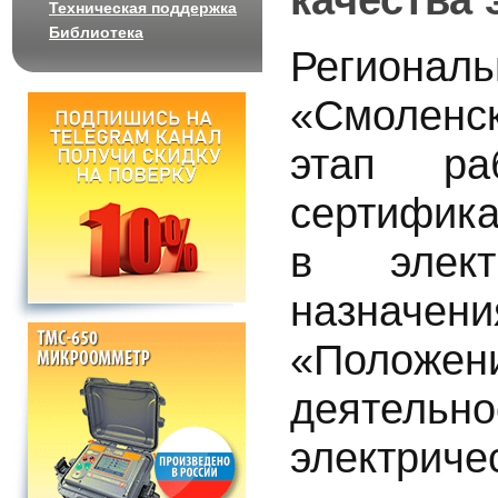
Техническая поддержка
Библиотека
Регионал
«Смоленс
этап р
сертифика
в элект
назначе
«Положе
деятел
электрич