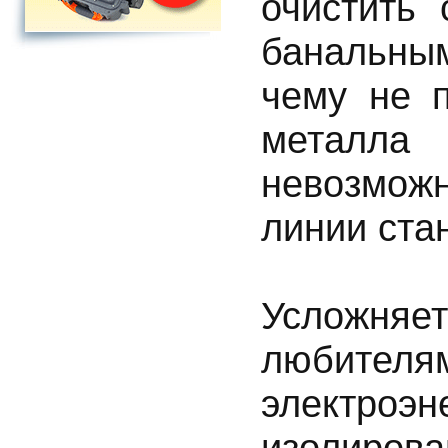
очистить
банальны
чему не 
металл
невозмож
линии ста
Усложняе
любит
электро
изоли