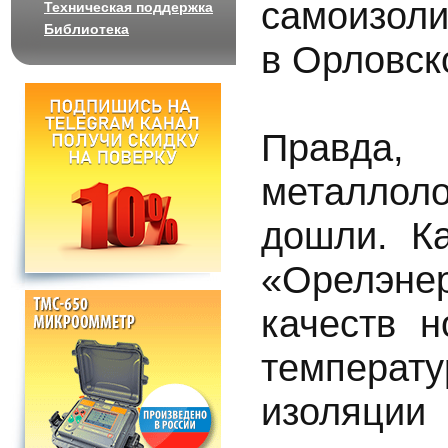
самоизол
Техническая поддержка
Библиотека
в Орловск
Правда
металлол
дошли. К
«Орелэнер
качеств н
температ
изоляции