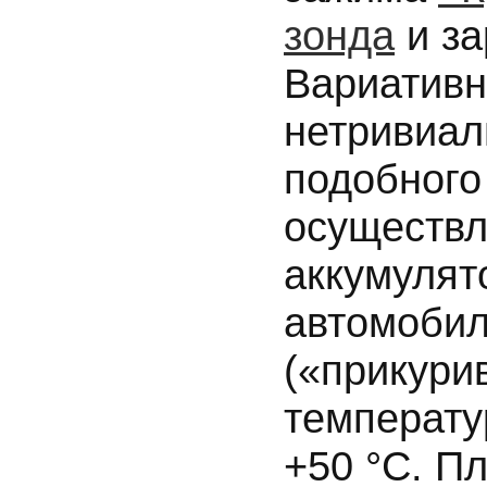
зонда
и за
Вариативн
нетривиал
подобного
осуществл
аккумулят
автомобил
(«прикури
температу
+50 °C. П