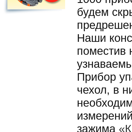
будем скр
предрешен
Наши конс
поместив 
узнаваемы
Прибор уп
чехол, в н
необходим
измерений
зажима
«К