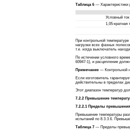
Таблица 6
— Характеристики 
Условный ток
1,05-кратная 
При контрольной температуре (
нагрузки всех фазных полюсов
т.е. когда выключатель наход
По истечении условного време
60947-1), и расцепление долж
Примечание
— Контрольной н
Если изготовитель гарантируе
действительны в пределах диа
Этот диапазон температур дол
7.2.2 Превышение температ
7.2.2.1 Пределы превышени
Превышение температуры разли
испытаний по 8.3.3.6. Превыше
Таблица 7
— Пределы превыше