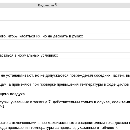
1)
Вид части
го, чтобы касаться их, но не держать в руках:
касаться в нормальных условиях:
 не устанавливают, но не допускаются повреждения соседних частей, в
цам, а применяют при проверке превышения температуры в ходе циклов 
ющего воздуха
уры, указанные в таблице 7, действительны только в случае, если тем
-1.
есте с включенными в нее максимальными расцепителями тока должна пр
выхода превышения температуры за пределы, указанные в таблице 7.