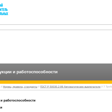
рукции и работоспособности
//
Нормы, правила, стандарты
//
ГОСТ Р 50030.2-99 Автоматические выключатели
// 7 Тре
 и работоспособности
ии