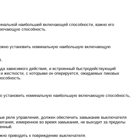
минальной наибольшей включающей способности, важно его
включающую способность.
зможно установить номинальную наибольшую включающую
А.
ода зависимого действия, и встроенный быстродействующий
 жесткости, с которыми он оперируется, ожидаемых пиковых
пособность.
жно установить номинальную наибольшую включающую способность,
ные реле управления, должен обеспечить замыкание выключателя
итания, измеренное во время замыкания, не выходит за пределы
енный.
лжно приводить к повреждению выключателя.