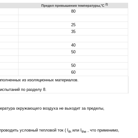
2)
Предел превышения температуры,°С
80
25
35
40
50
50
60
ыполненных из изоляционных материалов.
испытаний по разделу 8.
пература окружающего воздуха не выходит за пределы,
оводить условный тепловой ток ( I
или I
, что применимо,
th
the