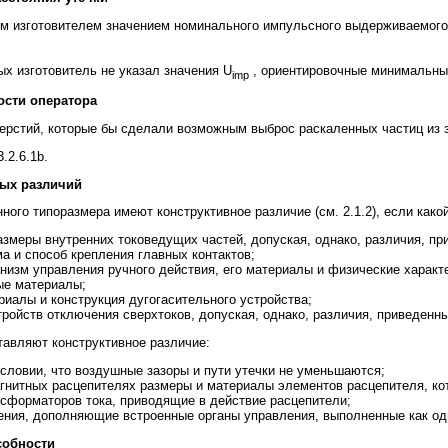
м изготовителем значением номинального импульсного выдерживаемого
х изготовитель не указал значения U
, ориентировочные минимальны
imp
ости оператора
ерстий, которые бы сделали возможным выброс раскаленных частиц из з
.2.6.1b.
ных различий
ного типоразмера имеют конструктивное различие (см. 2.1.2), если как
азмеры внутренних токоведущих частей, допуская, однако, различия, прив
а и способ крепления главных контактов;
изм управления ручного действия, его материалы и физические характ
ые материалы;
риалы и конструкция дугогасительного устройства;
ройств отключения сверхтоков, допуская, однако, различия, приведенные
авляют конструктивное различие:
словии, что воздушные зазоры и пути утечки не уменьшаются;
агнитных расцепителях размеры и материалы элементов расцепителя, ко
нсформаторов тока, приводящие в действие расцепители;
ения, дополняющие встроенные органы управления, выполненные как од
собности