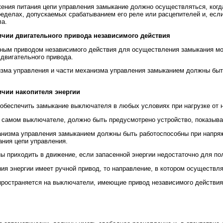
ения питания цепи управления замыкание должно осуществляться, когд
еделах, допускаемых срабатыванием его реле или расцепителей и, если
ла.
личии двигательного привода независимого действия
ьным приводом независимого действия для осуществления замыкания м
 двигательного привода.
изма управления и части механизма управления замыканием должны быт
личии накопителя энергии
 обеспечить замыкание выключателя в любых условиях при нагрузке от
в самом выключателе, должно быть предусмотрено устройство, показыв
анизма управления замыканием должны быть работоспособны при напряж
ания цепи управления.
ы приходить в движение, если запасенной энергии недостаточно для по
я энергии имеет ручной привод, то направление, в котором осуществля
пространяется на выключатели, имеющие привод независимого действия