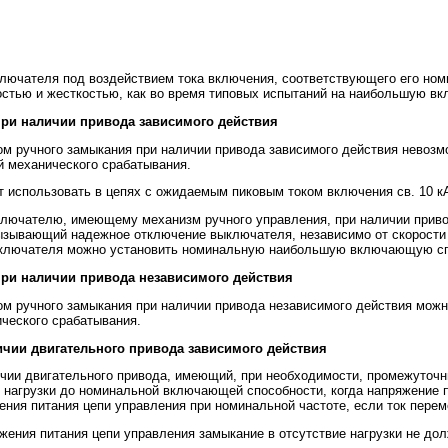
лючателя под воздействием тока включения, соответствующего его но
ростью и жесткостью, как во время типовых испытаний на наибольшую 
 при наличии привода зависимого действия
ом ручного замыкания при наличии привода зависимого действия нево
й механического срабатывания.
 использовать в цепях с ожидаемым пиковым током включения св. 10 к
ыключателю, имеющему механизм ручного управления, при наличии прив
зывающий надежное отключение выключателя, независимо от скорости и
 выключателя можно установить номинальную наибольшую включающую с
 при наличии привода независимого действия
м ручного замыкания при наличии привода независимого действия мо
ческого срабатывания.
личии двигательного привода зависимого действия
чии двигательного привода, имеющий, при необходимости, промежуточ
 нагрузки до номинальной включающей способности, когда напряжение п
ния питания цепи управления при номинальной частоте, если ток перем
жения питания цепи управления замыкание в отсутствие нагрузки не до