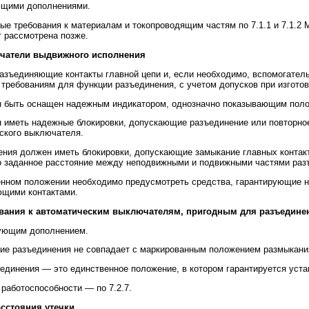
ющими дополнениями.
 требования к материалам и токопроводящим частям по 7.1.1 и 7.1.2 
т рассмотрена позже.
ючатели выдвижного исполнения
азъединяющие контакты главной цепи и, если необходимо, вспомогате
требованиям для функции разъединения, с учетом допусков при изготов
 быть оснащен надежным индикатором, однозначно показывающим поло
иметь надежные блокировки, допускающие разъединение или повторное
еского выключателя.
ения должен иметь блокировки, допускающие замыкание главных контакт
то заданное расстояние между неподвижными и подвижными частями раз
нном положении необходимо предусмотреть средства, гарантирующие 
ющими контактами.
ования к автоматическим выключателям, пригодным для разъедине
дующим дополнением.
е разъединения не совпадает с маркированным положением размыкания,
единения — это единственное положение, в котором гарантируется уста
работоспособности — по 7.2.7.
асстояния утечки