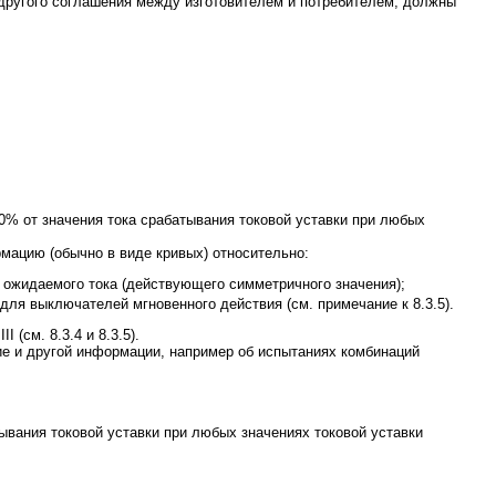
другого соглашения между изготовителем и потребителем, должны
% от значения тока срабатывания токовой уставки при любых
рмацию (обычно в виде кривых) относительно:
от ожидаемого тока (действующего симметричного значения);
 для выключателей мгновенного действия (см. примечание к 8.3.5).
(см. 8.3.4 и 8.3.5).
е и другой информации, например об испытаниях комбинаций
вания токовой уставки при любых значениях токовой уставки