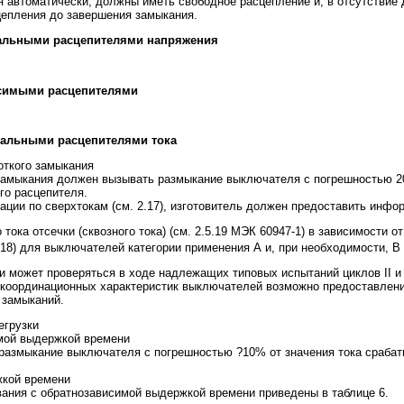
автоматически, должны иметь свободное расцепление и, в отсутствие 
цепления до завершения замыкания.
мальными расцепителями напряжения
висимыми расцепителями
имальными расцепителями тока
откого замыкания
 замыкания должен вызывать размыкание выключателя с погрешностью 20
го расцепителя.
ции по сверхтокам (см. 2.17), изготовитель должен предоставить инфо
 тока отсечки (сквозного тока) (см. 2.5.19 МЭК 60947-1) в зависимости 
2.18) для выключателей категории применения А и, при необходимости, В
может проверяться в ходе надлежащих типовых испытаний циклов II и III 
координационных характеристик выключателей возможно предоставлени
 замыканий.
егрузки
имой выдержкой времени
размыкание выключателя с погрешностью ?10% от значения тока срабаты
жкой времени
ания с обратнозависимой выдержкой времени приведены в таблице 6.