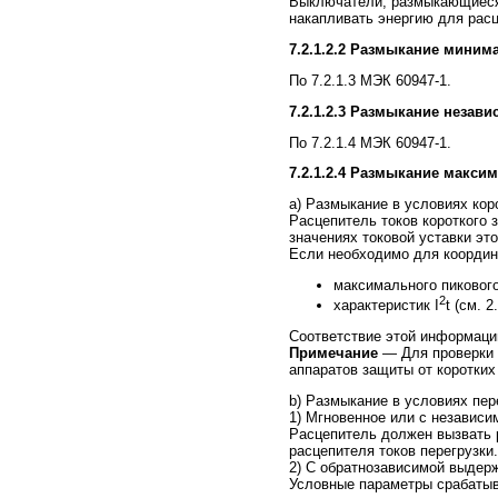
Выключатели, размыкающиеся 
накапливать энергию для рас
7.2.1.2.2 Размыкание мини
По 7.2.1.3 МЭК 60947-1.
7.2.1.2.3 Размыкание неза
По 7.2.1.4 МЭК 60947-1.
7.2.1.2.4 Размыкание макс
а) Размыкание в условиях кор
Расцепитель токов короткого
значениях токовой уставки это
Если необходимо для координа
максимального пикового
2
характеристик I
t (см. 
Соответствие этой информации 
Примечание
— Для проверки 
аппаратов защиты от коротких
b) Размыкание в условиях пер
1) Мгновенное или с независ
Расцепитель должен вызвать 
расцепителя токов перегрузки.
2) С обратнозависимой выдер
Условные параметры срабатыв