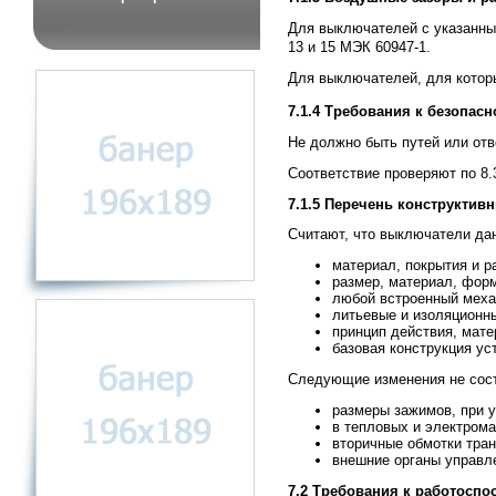
Для выключателей с указанны
13 и 15 МЭК 60947-1.
Для выключателей, для которы
7.1.4 Требования к безопасн
Не должно быть путей или отв
Соответствие проверяют по 8.3
7.1.5 Перечень конструктив
Считают, что выключатели дан
материал, покрытия и р
размер, материал, форм
любой встроенный механ
литьевые и изоляционн
принцип действия, мате
базовая конструкция уст
Следующие изменения не сост
размеры зажимов, при у
в тепловых и электром
вторичные обмотки тра
внешние органы управл
7.2 Требования к работоспо