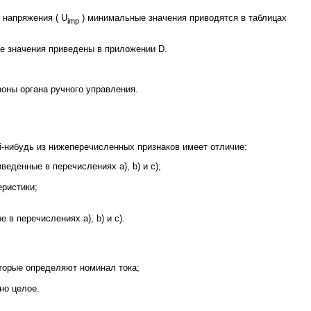
 напряжения ( U
) минимальные значения приводятся в таблицах
imp
е значения приведены в приложении D.
оны органа ручного управления.
ой-нибудь из нижеперечисленных признаков имеет отличие:
еденные в перечислениях а), b) и с);
еристики;
 в перечислениях а), b) и с).
торые определяют номинал тока;
но целое.