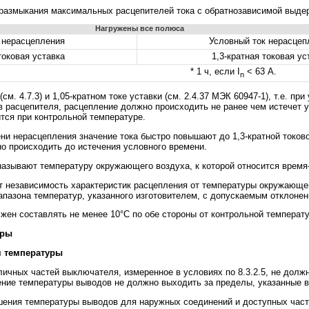
размыкания максимальных расцепителей тока с обратнозависимой выдер
Нагружены все полюса
 нерасцепления
Условный ток нерасцеп
токовая уставка
1,3-кратная токовая ус
* 1 ч, если I
< 63 А.
n
см. 4.7.3) и 1,05-кратном токе уставки (см. 2.4.37 МЭК 60947-1), т.е. пр
 расцепителя, расцепление должно происходить не ранее чем истечет ус
ится при контрольной температуре.
ни нерасцепления значение тока быстро повышают до 1,3-кратной токовой
но происходить до истечения условного времени.
азывают температуру окружающего воздуха, к которой относится время-
т независимость характеристик расцепления от температуры окружающег
пазона температур, указанного изготовителем, с допускаемым отклонен
жен составлять не менее 10°С по обе стороны от контрольной температ
уры
я температуры
чных частей выключателя, измеренное в условиях по 8.3.2.5, не должн
ние температуры выводов не должно выходить за пределы, указанные в та
ния температуры выводов для наружных соединений и доступных част