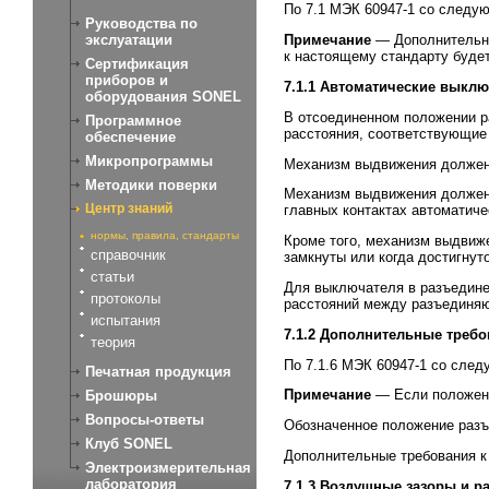
По 7.1 МЭК 60947-1 со следу
Руководства по
экслуатации
Примечание
— Дополнительные
к настоящему стандарту буде
Сертификация
приборов и
7.1.1 Автоматические выкл
оборудования SONEL
В отсоединенном положении р
Программное
расстояния, соответствующие 
обеспечение
Микропрограммы
Механизм выдвижения должен
Методики поверки
Механизм выдвижения должен 
Центр знаний
главных контактах автоматич
нормы, правила, стандарты
Кроме того, механизм выдвиж
справочник
замкнуты или когда достигну
статьи
Для выключателя в разъедине
протоколы
расстояний между разъединя
испытания
7.1.2 Дополнительные треб
теория
По 7.1.6 МЭК 60947-1 со сле
Печатная продукция
Примечание
— Если положени
Брошюры
Вопросы-ответы
Обозначенное положение разъ
Клуб SONEL
Дополнительные требования к 
Электроизмерительная
лаборатория
7.1.3 Воздушные зазоры и р