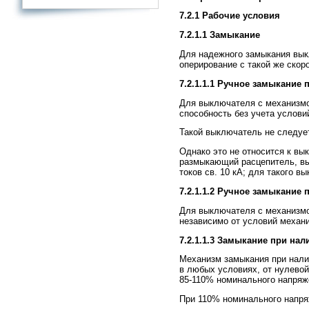
7.2.1 Рабочие уcловия
7.2.1.1 Замыкание
Для надежного замыкания вык
оперирование с такой же ско
7.2.1.1.1 Ручное замыкание
Для выключателя с механизм
способность без учета услови
Такой выключатель не следует
Однако это не относится к в
размыкающий расцепитель, вы
токов св. 10 кА; для такого
7.2.1.1.2 Ручное замыкание
Для выключателя с механизмо
независимо от условий механи
7.2.1.1.3 Замыкание при на
Механизм замыкания при нали
в любых условиях, от нулевой
85-110% номинального напряже
При 110% номинального напря